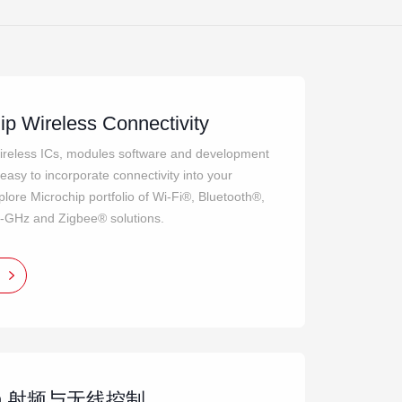
ip Wireless Connectivity
ireless ICs, modules software and development
 easy to incorporate connectivity into your
plore Microchip portfolio of Wi-Fi®, Bluetooth®,
-GHz and Zigbee® solutions.
eon 射频与无线控制