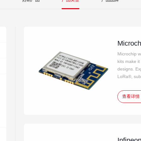
Microch
Microchip w
kits make it
designs. Ex
LoRa®, sub
查看详情
Infin