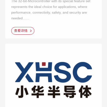
The 32-bit-Microcontroller with its special feature set
represents the ideal choice for applications, where
performance, connectivity, safety, and security are
needed……
查看详情