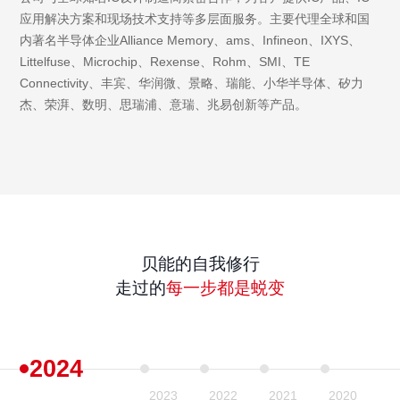
应用解决方案和现场技术支持等多层面服务。主要代理全球和国
内著名半导体企业Alliance Memory、ams、Infineon、IXYS、
Littelfuse、Microchip、Rexense、Rohm、SMI、TE
Connectivity、丰宾、华润微、景略
、
瑞能、
小华半导体、矽力
杰、
荣湃、数明、思瑞浦、
意瑞、
兆易创新等产品。
贝能的自我修行
走过的
每一步都是蜕变
2024
2023
2022
2021
2020
2