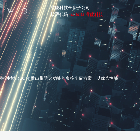
睿能科技全资子公司
股票代码
603933 睿能科技
制模块(BCM)推出带防夹功能的集控车窗方案，以优势性能
求。