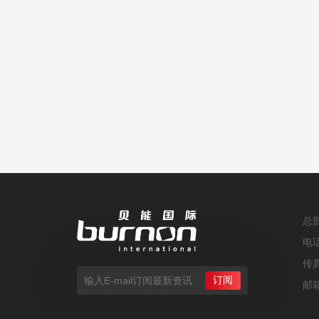
总
电
传
邮