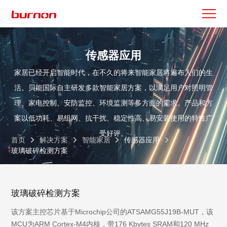
传感器应用
家居已经开启智能时代，在不久的将来智能家居将遍布人们的生
活。贝能国际自主研发多款智能家居方案，以满足用户对照明管
理、家电控制、安防监控、环境监测等多方面的需求。产品和方
案以低功耗、易组网、抗干扰、稳定性高、易安装使用的特性广
受好评。
首页
解决方案
智能家居
传感器应用
玻璃破碎检测方案
玻璃破碎检测方案
该方案主控芯片基于Microchip公司的ATSAMG55J19B-MUT，该
MCU为ARM Cortex-M4内核，带176 Kbytes SRAM和120 MHz