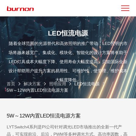
LED恒流电源
随着全球范围的光源替代和高效照明的推广带动，LED照明的市
场将越来越宽广。集成化、模块化、智能化的设计方案将有助于
LED灯具成本大幅度下降、使用寿命大幅度提高。贝能国际全新
设计帮助用户提升方案的易用性、可维护性，使管理、维护成本
大幅度降低。
首页
解决方案
照明应用
LED恒流电源
5W～12W内置LED恒流电源方案
5W～12W内置LED恒流电源方案
LYTSwitch4系列是PI公司针对调光LED市场推出的全新一代产
品，可实现前沿、后沿，PWM等多种调光方式。高功率因数，高