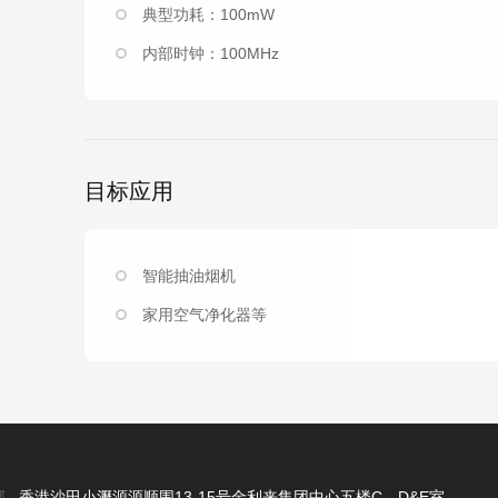
典型功耗：100mW
内部时钟：100MHz
目标应用
智能抽油烟机
家用空气净化器等
部
香港沙田小瀝源源顺围13-15号金利来集团中心五楼C，D&E室