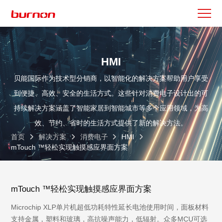
HMI
贝能国际作为技术型分销商，以智能化的解决方案帮助用户享受
到便捷、高效、安全的生活方式。这些针对消费电子设计出的可
持续解决方案涵盖了智能家居到智能城市等多个应用领域，为高
效、节约、省时的生活方式提供了新的解决方法。
首页
解决方案
消费电子
HMI
mTouch ™轻松实现触摸感应界面方案
mTouch ™轻松实现触摸感应界面方案
Microchip XLP单片机超低功耗特性延长电池使用时间，面板材料
支持金属，塑料和玻璃，高抗噪声能力，低辐射。众多MCU可选